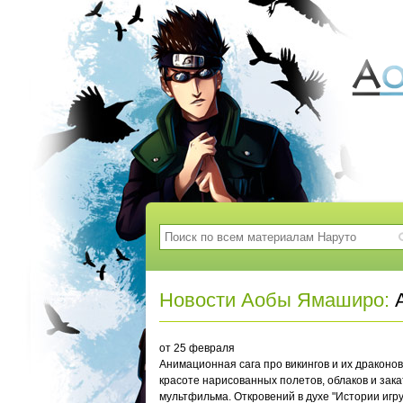
Новости Аобы Ямаширо:
А
от 25 февраля
Анимационная сага про викингов и их драконов
красоте нарисованных полетов, облаков и зака
мультфильма. Откровений в духе "Истории игр