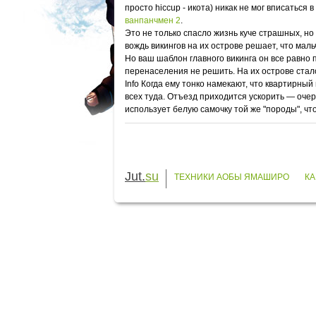
просто hiccup - икота) никак не мог вписатьс
ванпанчмен 2
.
Это не только спасло жизнь куче страшных, но
вождь викингов на их острове решает, что мал
Но ваш шаблон главного викинга он все равно п
перенаселения не решить. На их острове стало
Info Когда ему тонко намекают, что квартирный
всех туда. Отъезд приходится ускорить — очер
использует белую самочку той же "породы", что
Jut.
su
ТЕХНИКИ АОБЫ ЯМАШИРО
КА