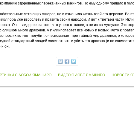
я в компанию здоровенных перекачанных викингов. Но ему одному пришло в голо
 обаятельных летающих ящеров, но и изменило жизнь всей его деревни. Во вт
ьчику пора уже взрослеть и править своим народом. И вот к третьей части Ик
орвет. Он — лидер из-за того, что у него в голове, а не из-за мускулов. Это 
 слишком много драконов. А Иклинг спасает все новых и новых. Фото kinoafish
 вопрос их вот-вот погубит, он вспоминает про тайный мир драконов, о котор
едной стандартный злодей хочет отнять и убить его дракона (и по совместите
 и он.
РТИНКИ С АОБОЙ ЯМАШИРО
ВИДЕО О АОБЕ ЯМАШИРО
НОВОСТИ О