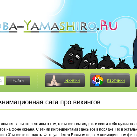
нимационная сага про викингов
 ломает ваши стереотипы о том, как может выглядеть и вести себя мужчина-л
тов на фоне океана. С этими ингредиентами здесь все в порядке. Но в остал
ушек 3" можете не ждать. Фото yandex.ru В самом первом анимационном филь