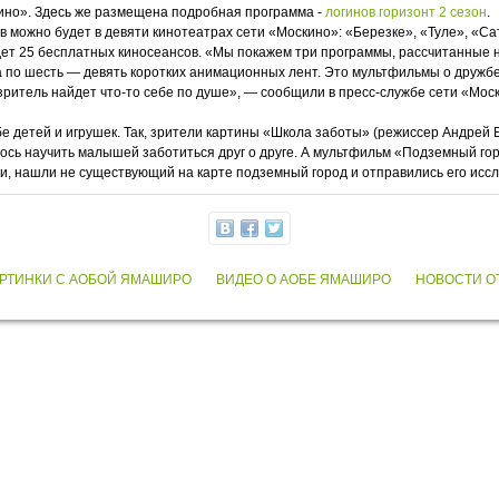
ино». Здесь же размещена подробная программа -
логинов горизонт 2 сезон
.
 можно будет в девяти кинотеатрах сети «Москино»: «Березке», «Туле», «С
ет 25 бесплатных киносеансов. «Мы покажем три программы, рассчитанные н
а по шесть — девять коротких анимационных лент. Это мультфильмы о дружбе,
зритель найдет что-то себе по душе», — сообщили в пресс-службе сети «Мос
детей и игрушек. Так, зрители картины «Школа заботы» (режиссер Андрей Бах
лось научить малышей заботиться друг о друге. А мультфильм «Подземный го
тки, нашли не существующий на карте подземный город и отправились его исс
РТИНКИ С АОБОЙ ЯМАШИРО
ВИДЕО О АОБЕ ЯМАШИРО
НОВОСТИ О