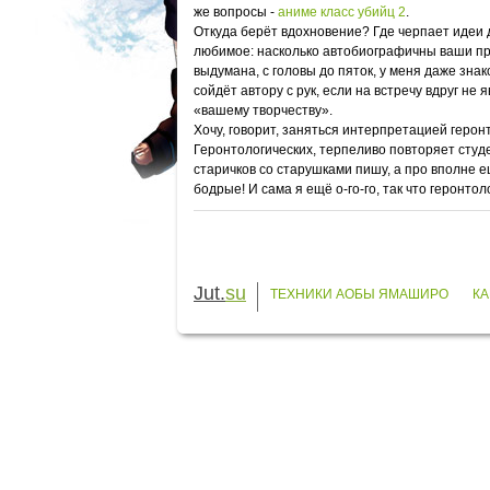
же вопросы -
аниме класс убийц 2
.
Откуда берёт вдохновение? Где черпает идеи д
любимое: насколько автобиографичны ваши про
выдумана, с головы до пяток, у меня даже знак
сойдёт автору с рук, если на встречу вдруг 
«вашему творчеству».
Хочу, говорит, заняться интерпретацией герон
Геронтологических, терпеливо повторяет студе
старичков со старушками пишу, а про вполне е
бодрые! И сама я ещё о-го-го, так что геронтол
Jut.
su
ТЕХНИКИ АОБЫ ЯМАШИРО
КА