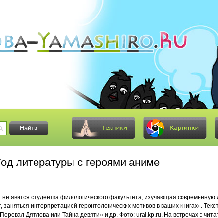
од литературы с героями аниме
друг не явится студентка филологического факультета, изучающая современну
т, заняться интерпретацией геронтологических мотивов в ваших книгах». Текс
еревал Дятлова или Тайна девяти» и др. Фото: ural.kp.ru. На встречах с чит