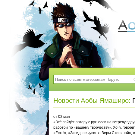
Новости Аобы Ямаширо:
Г
от 02 мая
«Всё сойдёт автору с рук, если на встречу в
работой по «вашему творчеству». Хочу, говори
«Есть!», «Завидное чувство Веры Стениной», «П