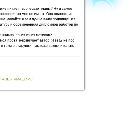
акие питает творческие планы? Ну и самое
отношения ко мне не имеет! Она полностью
бще, давайте я вам лучше книгу подпишу! Всё
ературу и обременённая дипломной работой по
я книжка. Каких-каких мотивов?
моя проза, нервничает автор. Я ведь не про
 в тексте старушки, так тоже исключительно
Т АОБЫ ЯМАШИРО