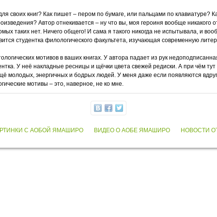
ля своих книг? Как пишет – пером по бумаге, или пальцами по клавиатуре? К
изведения? Автор отнекивается – ну что вы, моя героиня вообще никакого 
омых таких нет. Ничего общего! И сама я такого никогда не испытывала, и воо
не явится студентка филологического факультета, изучающая современную лит
тологических мотивов в ваших книгах. У автора падает из рук недоподписанна
нтка. У неё накладные ресницы и щёчки цвета свежей редиски. А при чём тут 
щё молодых, энергичных и бодрых людей. У меня даже если появляются вдруг
огические мотивы – это, наверное, не ко мне.
РТИНКИ С АОБОЙ ЯМАШИРО
ВИДЕО О АОБЕ ЯМАШИРО
НОВОСТИ О