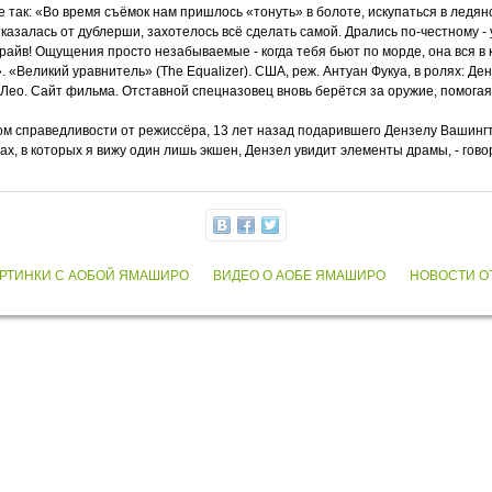
 так: «Во время съёмок нам пришлось «тонуть» в болоте, искупаться в ледяно
казалась от дублерши, захотелось всё сделать самой. Дрались по-честному - у
драйв! Ощущения просто незабываемые - когда тебя бьют по морде, она вся в к
». «Великий уравнитель» (The Equalizer). США, реж. Антуан Фукуа, в ролях: 
Лео. Сайт фильма. Отставной спецназовец вновь берётся за оружие, помогая
ом справедливости от режиссёра, 13 лет назад подарившего Дензелу Вашингт
ах, в которых я вижу один лишь экшен, Дензел увидит элементы драмы, - гов
РТИНКИ С АОБОЙ ЯМАШИРО
ВИДЕО О АОБЕ ЯМАШИРО
НОВОСТИ О