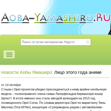
Новости Аобы Ямаширо:
Лицо этого года аниме
от 14 октября
Стным с Opel проектом убедил присоединиться к нему крайне необычную
модель – полноправного члена семьи Лагерфельдов бирманскую кошку
Шупетт. В итоге именно она стала звездой календаря на 2015 год,
посвященного Opel Corsa. По словам директора Opel по маркетингу Тины
Мюллер (Tina M?ller), концепция «Cупермодель рядом с автомобилем»