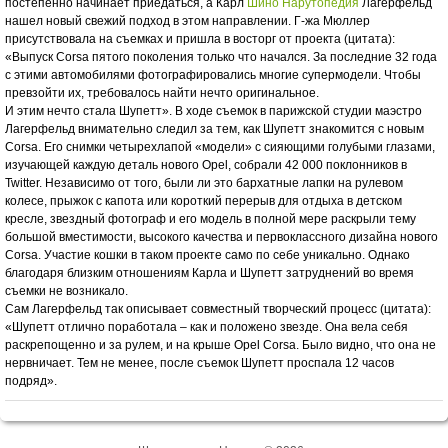
постепенно начинает приедаться, а Карл
Шино Нарутопедия
Лагерфельд
нашел новый свежий подход в этом направлении. Г-жа Мюллер
присутствовала на съемках и пришла в восторг от проекта (цитата):
«Выпуск Corsa пятого поколения только что начался. За последние 32 года
с этими автомобилями фотографировались многие супермодели. Чтобы
превзойти их, требовалось найти нечто оригинальное.
И этим нечто стала Шупетт». В ходе съемок в парижской студии маэстро
Лагерфельд внимательно следил за тем, как Шупетт знакомится с новым
Corsa. Его снимки четырехлапой «модели» с сияющими голубыми глазами,
изучающей каждую деталь нового Opel, собрали 42 000 поклонников в
Twitter. Независимо от того, были ли это бархатные лапки на рулевом
колесе, прыжок с капота или короткий перерыв для отдыха в детском
кресле, звездный фотограф и его модель в полной мере раскрыли тему
большой вместимости, высокого качества и первоклассного дизайна нового
Corsa. Участие кошки в таком проекте само по себе уникально. Однако
благодаря близким отношениям Карла и Шупетт затруднений во время
съемки не возникало.
Сам Лагерфельд так описывает совместный творческий процесс (цитата):
«Шупетт отлично поработала – как и положено звезде. Она вела себя
раскрепощенно и за рулем, и на крыше Opel Corsa. Было видно, что она не
нервничает. Тем не менее, после съемок Шупетт проспала 12 часов
подряд».