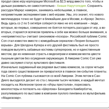
продал свою игру корпорации Microsoft за $2,5 млрд вместо того, чтобы и
дальше развивать ее самостоятельно -
Хиаши Нарутопедия
. Сохранять
рассудок Маркус намерен, занимаясь небольшими, а главное,
неприметными экспериментами с веб-играми. Увы, это значит, что нового
миллиардера точно не будет в ближайшие дни в Москве, в «Крокус Экспо».
Ведь здесь со 2 по 5 октября соберется явно не его компания – люди,
которые, во-первых, совершенно не боятся потерять рассудок от игр, а во-
вторых, стараются всячески привлечь к себе как можно больше внимания, а
«неприметность» считают синонимом «позора». Российской публике Comic
Con стал известен вместе с комедийным сериалом «Теория большого
взрыва». Для Шелдона Купера и его друзей фестиваль был не просто
поводом выгулять забавные костюмы супергероев, но и единственным
местом, где их невинная страсть к видеоиграм и комиксам могла цвести
пышным цветом без осуждения окружающих. В Америке Comic Con уже
давно заслужил статус культового фестиваля.
Изначально задуманный как рядовая выставка комиксов, за сорок четыре
года своего существования он превратился в главное гик-событие планеты.
На Comic Con публика съезжается со всей Америки. Этим летом в Сан-
Диего высадился десант из ста с лишним тысяч человек, и каждый мечтал
посидеть на Железном троне из «Игры престолов», порисовать
кинопостеры и поглазеть на «Шерлока» Бенедикта Камбербэтча,
разгуливавшего по выставке в компании пухлого пингвина из мультфильма
«Мадагаскар».